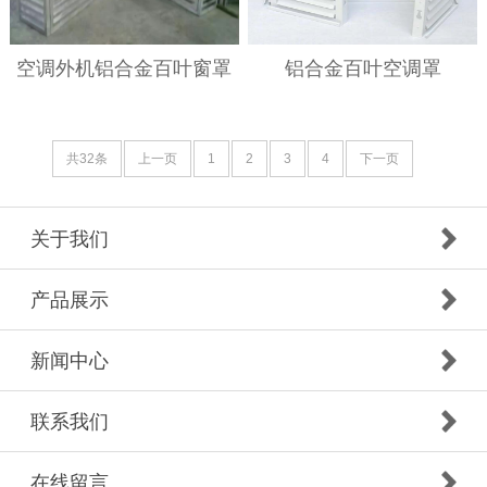
空调外机铝合金百叶窗罩
铝合金百叶空调罩
共32条
上一页
1
2
3
4
下一页
关于我们
产品展示
新闻中心
联系我们
在线留言