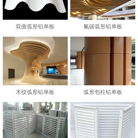
双曲弧形铝单板
氟碳弧形铝单板
木纹弧形铝单板
弧形包柱铝单板